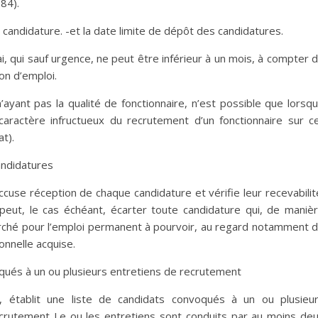
84).
 candidature. -et la date limite de dépôt des candidatures.
, qui sauf urgence, ne peut être inférieur à un mois, à compter 
ion d’emploi.
yant pas la qualité de fonctionnaire, n’est possible que lorsq
du caractère infructueux du recrutement d’un fonctionnaire sur c
t).
andidatures
accuse réception de chaque candidature et vérifie leur recevabilit
, peut, le cas échéant, écarter toute candidature qui, de maniè
erché pour l’emploi permanent à pourvoir, au regard notamment 
onnelle acquise.
oqués à un ou plusieurs entretiens de recrutement
nt, établit une liste de candidats convoqués à un ou plusieu
ecrutement Le ou les entretiens sont conduits par au moins de