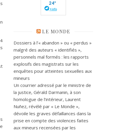
es
un
LE MONDE
84
Dossiers à l’« abandon » ou « perdus »
ts
malgré des auteurs « identifiés »,
personnels mal formés : les rapports
explosifs des magistrats sur les
st
enquêtes pour atteintes sexuelles aux
mineurs
Un courrier adressé par le ministre de
la justice, Gérald Darmanin, à son
homologue de l’intérieur, Laurent
Nuñez, révélé par « Le Monde »,
dévoile les graves défaillances dans la
es
prise en compte des violences faites
le
aux mineurs recensées par les