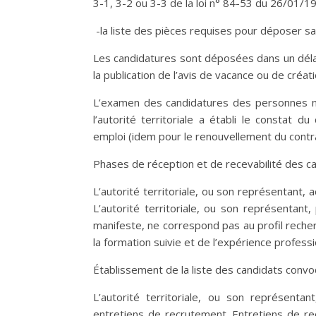
3-1, 3-2 ou 3-3 de la loi n° 84-53 du 26/01/19
-la liste des pièces requises pour déposer sa
Les candidatures sont déposées dans un délai
la publication de l’avis de vacance ou de créat
L’examen des candidatures des personnes n’a
l’autorité territoriale a établi le constat 
emploi (idem pour le renouvellement du contra
Phases de réception et de recevabilité des c
L’autorité territoriale, ou son représentant, 
L’autorité territoriale, ou son représentant
manifeste, ne correspond pas au profil rech
la formation suivie et de l’expérience professi
Établissement de la liste des candidats conv
L’autorité territoriale, ou son représenta
entretiens de recrutement. Entretiens de r